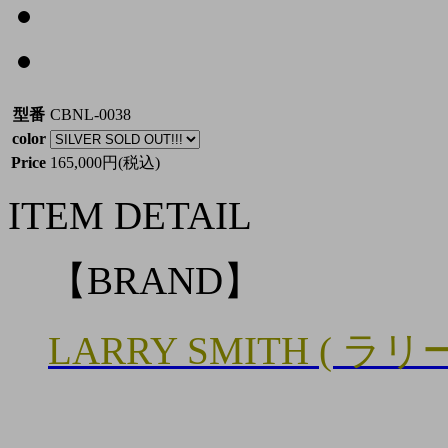
型番
CBNL-0038
color
Price
165,000円(税込)
ITEM DETAIL
【BRAND】
LARRY SMITH ( ラ