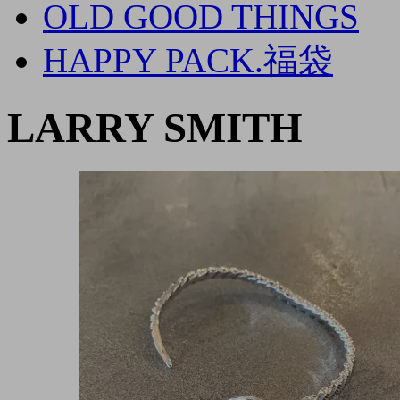
OLD GOOD THINGS
HAPPY PACK.福袋
LARRY SMITH