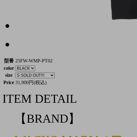
型番
25FW-WMP-PT02
color
size
Price
31,900円(税込)
ITEM DETAIL
【BRAND】