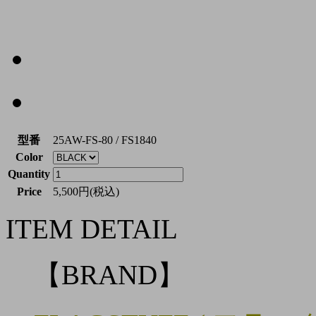
型番
25AW-FS-80 / FS1840
Color
Quantity
Price
5,500円(税込)
ITEM DETAIL
【BRAND】