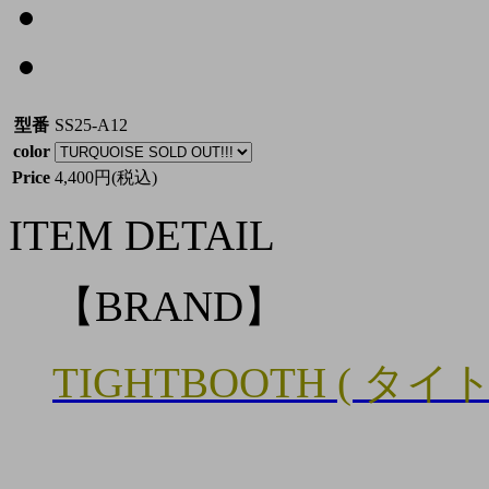
型番
SS25-A12
color
Price
4,400円(税込)
ITEM DETAIL
【BRAND】
TIGHTBOOTH ( タイ