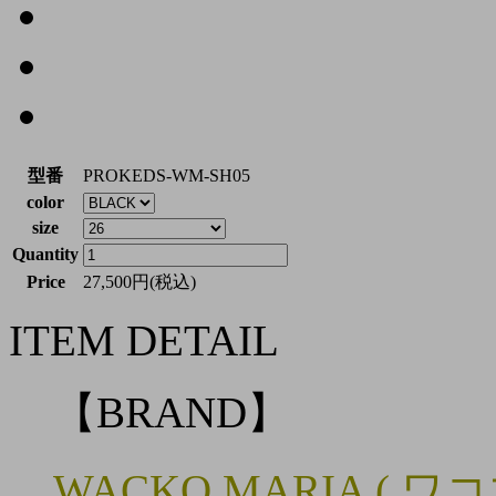
型番
PROKEDS-WM-SH05
color
size
Quantity
Price
27,500円(税込)
ITEM DETAIL
【BRAND】
WACKO MARIA ( ワ