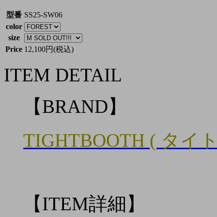
型番
SS25-SW06
color
size
Price
12,100円(税込)
ITEM DETAIL
【BRAND】
TIGHTBOOTH ( タイ
【ITEM詳細】