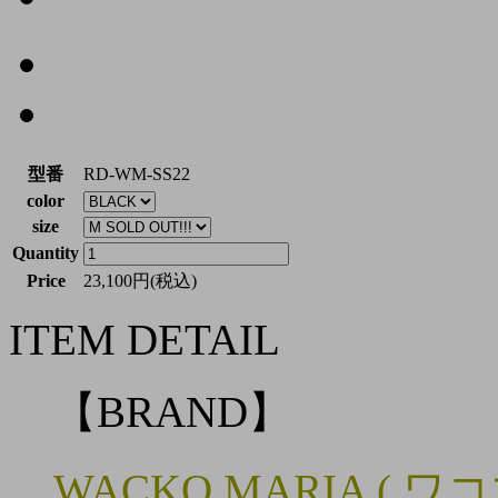
型番
RD-WM-SS22
color
size
Quantity
Price
23,100円(税込)
ITEM DETAIL
【BRAND】
WACKO MARIA ( ワ