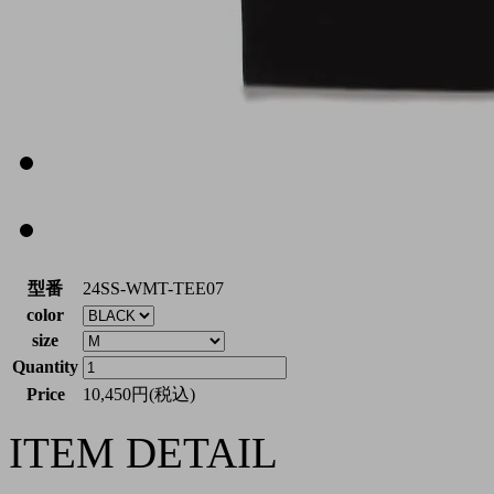
型番
24SS-WMT-TEE07
color
size
Quantity
Price
10,450円(税込)
ITEM DETAIL