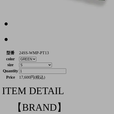
型番
24SS-WMP-PT13
color
size
Quantity
Price
17,600円(税込)
ITEM DETAIL
【BRAND】