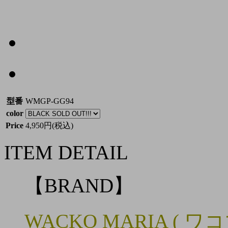
型番
WMGP-GG94
color
Price
4,950円(税込)
ITEM DETAIL
【BRAND】
WACKO MARIA ( ワ