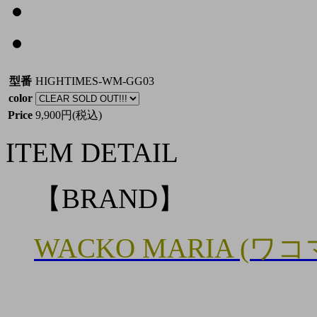
型番
HIGHTIMES-WM-GG03
color
Price
9,900円(税込)
ITEM DETAIL
【BRAND】
WACKO MARIA (ワ