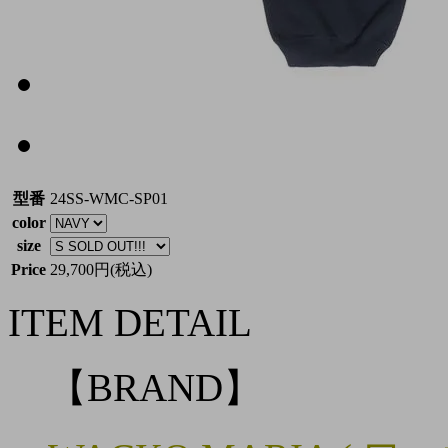
型番
24SS-WMC-SP01
color
size
Price
29,700円(税込)
ITEM DETAIL
【BRAND】