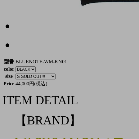
型番
BLUENOTE-WM-KN01
color
size
Price
44,000円(税込)
ITEM DETAIL
【BRAND】