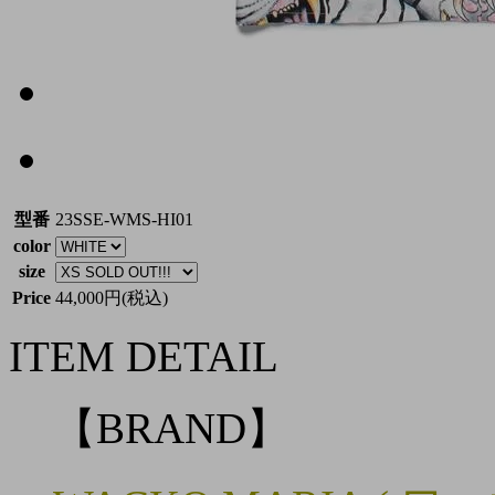
型番
23SSE-WMS-HI01
color
size
Price
44,000円(税込)
ITEM DETAIL
【BRAND】