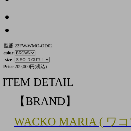
型番
22FW-WMO-OD02
color
size
Price
209,000円(税込)
ITEM DETAIL
【BRAND】
WACKO MARIA ( ワ