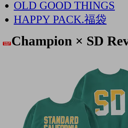
OLD GOOD THINGS
HAPPY PACK.福袋
Champion × SD Rev