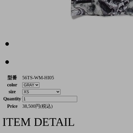
型番
56TS-WM-HI05
color
size
Quantity
Price
38,500円(税込)
ITEM DETAIL