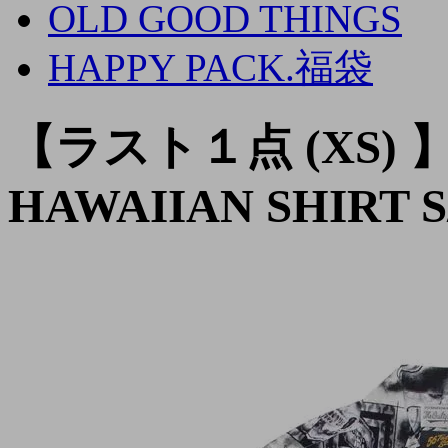
OLD GOOD THINGS
HAPPY PACK.福袋
【ラスト１点 (XS) 】5
HAWAIIAN SHIRT S