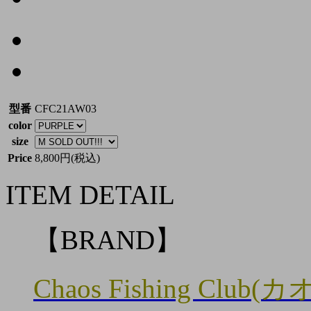
型番
CFC21AW03
color
size
Price
8,800円(税込)
ITEM DETAIL
【BRAND】
Chaos Fishing C